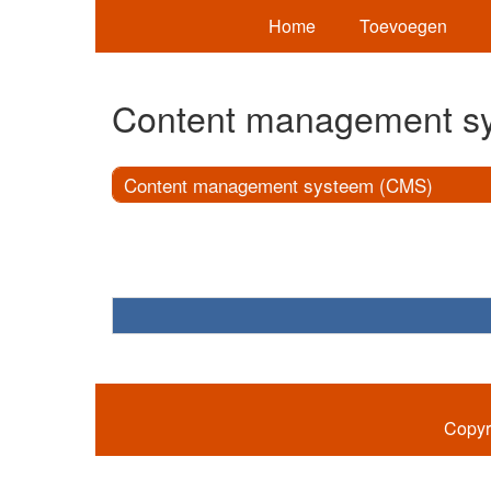
Home
Toevoegen
Content management s
Content management systeem (CMS)
Copyr