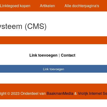
Linktegoed kopen
Artikelen
Alle dochterpagina's
ysteem (CMS)
Link toevoegen
Contact
Link toevoegen
ight © 2023 Onderdeel van
BaakmanMedia
&
Vrolijk Internet S